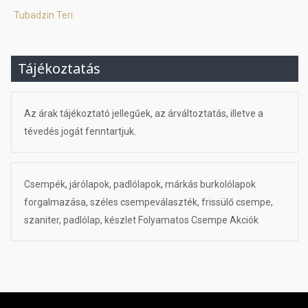
Tubadzin Teri
Tájékoztatás
Az árak tájékoztató jellegűek, az árváltoztatás, illetve a
tévedés jogát fenntartjuk.
Csempék, járólapok, padlólapok, márkás burkolólapok
forgalmazása, széles csempeválaszték, frissülő csempe,
szaniter, padlólap, készlet Folyamatos Csempe Akciók