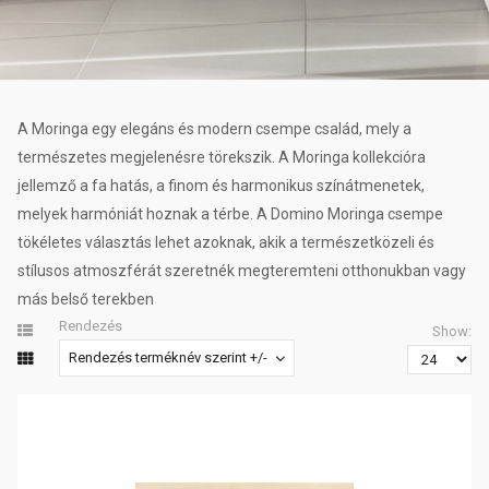
A Moringa egy elegáns és modern csempe család, mely a
természetes megjelenésre törekszik. A Moringa kollekcióra
jellemző a fa hatás, a finom és harmonikus színátmenetek,
melyek harmóniát hoznak a térbe. A Domino Moringa csempe
tökéletes választás lehet azoknak, akik a természetközeli és
stílusos atmoszférát szeretnék megteremteni otthonukban vagy
más belső terekben
Rendezés
Show:
Rendezés terméknév szerint +/-