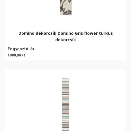
Domino dekorcsík Domino Gris flower turkus
dekorcsík
Fogyasztói ár:
1090,00 Ft