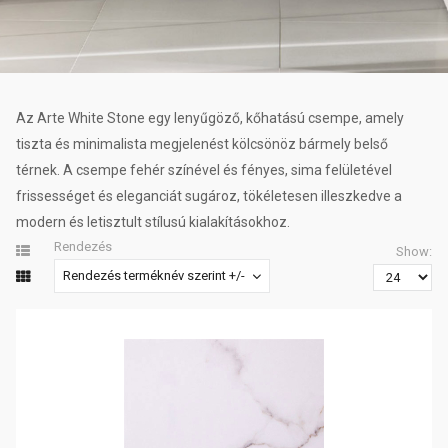
Az Arte White Stone egy lenyűgöző, kőhatású csempe, amely
tiszta és minimalista megjelenést kölcsönöz bármely belső
térnek. A csempe fehér színével és fényes, sima felületével
frissességet és eleganciát sugároz, tökéletesen illeszkedve a
modern és letisztult stílusú kialakításokhoz.
Rendezés
Show:
Rendezés terméknév szerint +/-