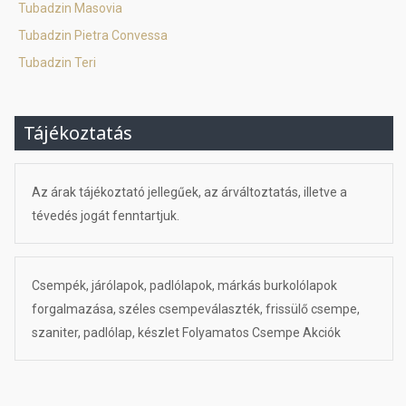
Tubadzin Masovia
Tubadzin Pietra Convessa
Tubadzin Teri
Tájékoztatás
Az árak tájékoztató jellegűek, az árváltoztatás, illetve a
tévedés jogát fenntartjuk.
Csempék, járólapok, padlólapok, márkás burkolólapok
forgalmazása, széles csempeválaszték, frissülő csempe,
szaniter, padlólap, készlet Folyamatos Csempe Akciók