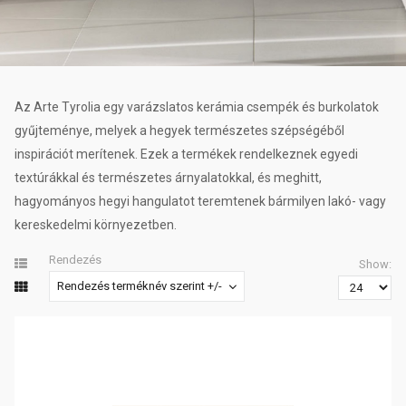
Az Arte Tyrolia egy varázslatos kerámia csempék és burkolatok
gyűjteménye, melyek a hegyek természetes szépségéből
inspirációt merítenek. Ezek a termékek rendelkeznek egyedi
textúrákkal és természetes árnyalatokkal, és meghitt,
hagyományos hegyi hangulatot teremtenek bármilyen lakó- vagy
kereskedelmi környezetben.
Rendezés
Show:
Rendezés terméknév szerint +/-