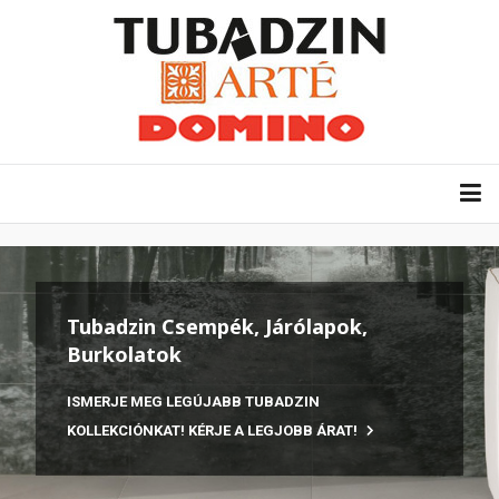
Tubadzin Csempék, Járólapok,
Burkolatok
ISMERJE MEG LEGÚJABB TUBADZIN
KOLLEKCIÓNKAT! KÉRJE A LEGJOBB ÁRAT!