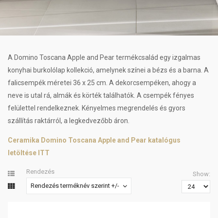
A Domino Toscana Apple and Pear termékcsalád egy izgalmas
konyhai burkolólap kollekció, amelynek színei a bézs és a barna. A
falicsempék méretei 36 x 25 cm. A dekorcsempéken, ahogy a
neve is utal rá, almák és körték találhatók. A csempék fényes
felülettel rendelkeznek. Kényelmes megrendelés és gyors
szállítás raktárról, a legkedvezőbb áron.
Ceramika Domino Toscana Apple and Pear katalógus
letöltése ITT
Rendezés
Show:
Rendezés terméknév szerint +/-