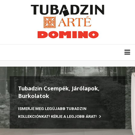
Tubadzin Csempék, Járólapok,
Burkolatok
ISMERJE MEG LEGÚJABB TUBADZIN
KOLLEKCIÓNKAT! KÉRJE A LEGJOBB ÁRAT!