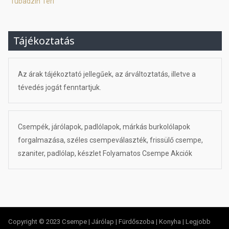
Tubadzin Teri
Tájékoztatás
Az árak tájékoztató jellegűek, az árváltoztatás, illetve a
tévedés jogát fenntartjuk.
Csempék, járólapok, padlólapok, márkás burkolólapok
forgalmazása, széles csempeválaszték, frissülő csempe,
szaniter, padlólap, készlet Folyamatos Csempe Akciók
Copyright © 2023 Csempe | Járólap | Fürdőszoba | Konyha | Legjobb