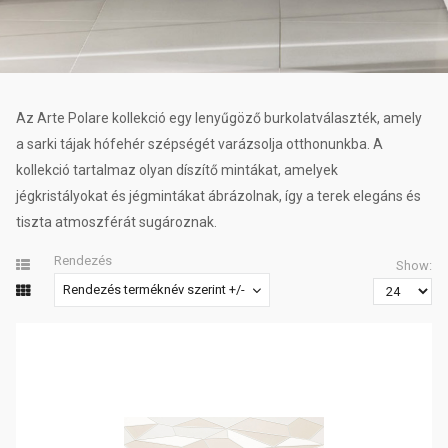
Az Arte Polare kollekció egy lenyűgöző burkolatválaszték, amely
a sarki tájak hófehér szépségét varázsolja otthonunkba. A
kollekció tartalmaz olyan díszítő mintákat, amelyek
jégkristályokat és jégmintákat ábrázolnak, így a terek elegáns és
tiszta atmoszférát sugároznak.
Rendezés
Show:
Rendezés terméknév szerint +/-