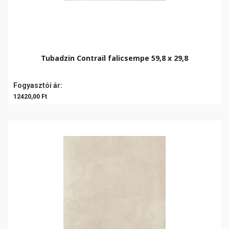
Tubadzin Contrail falicsempe 59,8 x 29,8
Fogyasztói ár:
12420,00 Ft