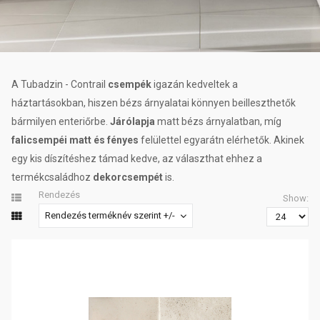
A Tubadzin - Contrail
csempék
igazán kedveltek a
háztartásokban, hiszen bézs árnyalatai könnyen beilleszthetők
bármilyen enteriőrbe.
Járólapja
matt bézs árnyalatban, míg
falicsempéi matt és fényes
felülettel egyarátn elérhetők. Akinek
egy kis díszítéshez támad kedve, az választhat ehhez a
termékcsaládhoz
dekorcsempét
is.
Rendezés
Show:
Rendezés terméknév szerint +/-