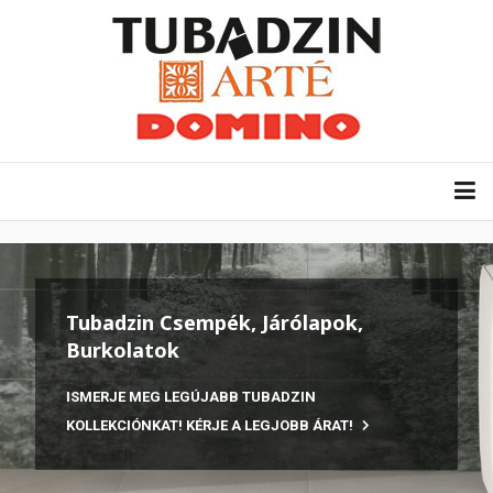
Tubadzin Csempék, Járólapok,
Burkolatok
ISMERJE MEG LEGÚJABB TUBADZIN
KOLLEKCIÓNKAT! KÉRJE A LEGJOBB ÁRAT!