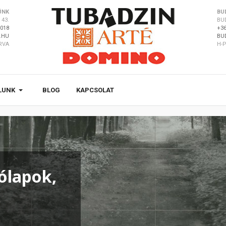
ÜNK
BU
43.
BU
8018
+36
.HU
BU
ÁRVA
H-P
LUNK
BLOG
KAPCSOLAT
ólapok,