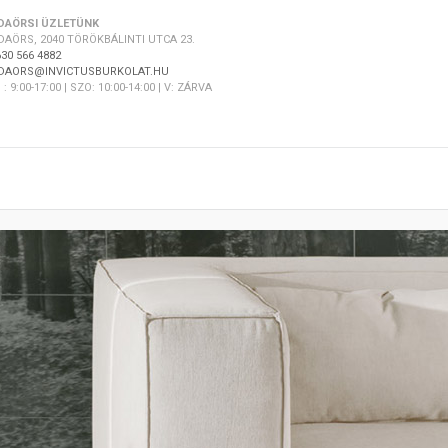
DAÖRSI ÜZLETÜNK
DAÖRS, 2040 TÖRÖKBÁLINTI UTCA 23.
30 566 4882
DAORS@INVICTUSBURKOLAT.HU
 : 9:00-17:00 | SZO: 10:00-14:00 | V: ZÁRVA