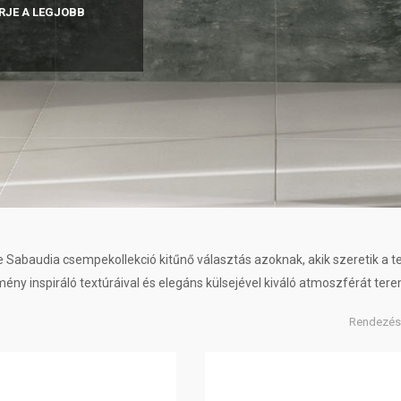
RJE A LEGJOBB
e Sabaudia csempekollekció kitűnő választás azoknak, akik szeretik a 
ény inspiráló textúráival és elegáns külsejével kiváló atmoszférát ter
Rendezés