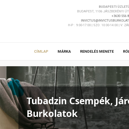
BUDAPESTI ÜZLET
BUDAPEST, 1106 JÁSZBERÉNYI ÚT 
+3630 556 
INVICTUS@INVICTUSBURKOLAT
H-P : 9:00-17:00 | SZO: 10:00-14:00 | V: Z
CÍMLAP
MÁRKA
RENDELÉS MENETE
RÓ
Tubadzin Csempék, Jár
Burkolatok