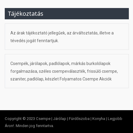
Tájékoztatás
Az árak tájékoztató jellegűek, az árváltoztatás, illetve a
tévedés jogát fenntartjuk.
Csempék, járólapok, padlólapok, márkás burkolólapok
forgalmazása, széles csempeválaszték, frissülő csempe,
szaniter, padlólap, készlet Folyamatos Csempe Akciók
Copyright © 2023 Csempe | Járólap | Fürdőszoba | Konyha | Legjobb
Áron!. Minden jog fenntartva.