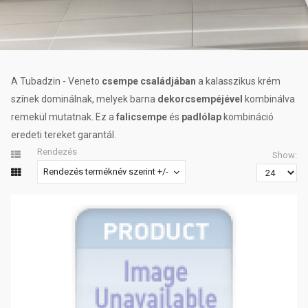
A Tubadzin - Veneto
csempe családjában
a kalasszikus krém
színek dominálnak, melyek barna
dekorcsempéjével
kombinálva
remekül mutatnak. Ez a
falicsempe
és
padlólap
kombináció
eredeti tereket garantál.
Rendezés
Show:
Rendezés terméknév szerint +/-