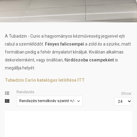
A Tubadzin - Curio a hagyományos kézművesség jegyeivel ejti
rabul a szemlélődőt.
Fényes falicsempéi
a zöld és a szürke, matt
formában pedig a fehér árnyalatot kínáljuk. Kiválóan alkalmas
dekorelemként, vagy önállóan,
fürdőszoba csempeként
is
megállja helyét.
Tubadzin Curio katalógus letöltése ITT
Rendezés
Show:
Rendezés terméknév szerint +/-