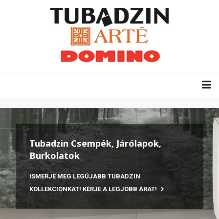
Tubadzin Csempék, Járólapok,
Burkolatok
ISMERJE MEG LEGÚJABB TUBADZIN
KOLLEKCIÓNKAT! KÉRJE A LEGJOBB ÁRAT!