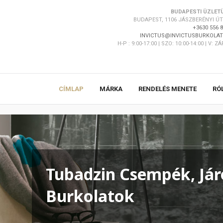
BUDAPESTI ÜZLET
BUDAPEST, 1106 JÁSZBERÉNYI ÚT 
+3630 556 
INVICTUS@INVICTUSBURKOLAT
H-P : 9:00-17:00 | SZO: 10:00-14:00 | V: Z
CÍMLAP
MÁRKA
RENDELÉS MENETE
RÓ
Tubadzin Csempék, Jár
Burkolatok