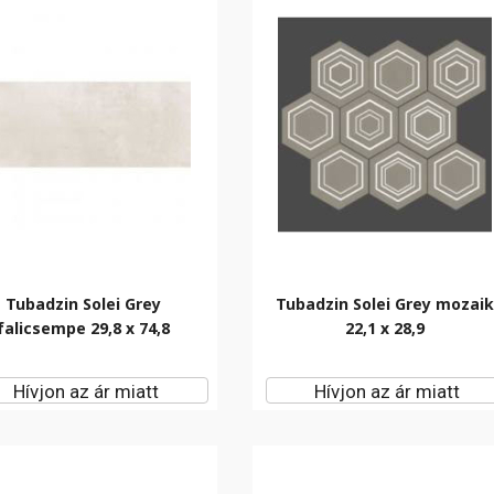
Tubadzin Solei Grey
Tubadzin Solei Grey mozai
falicsempe 29,8 x 74,8
22,1 x 28,9
Hívjon az ár miatt
Hívjon az ár miatt