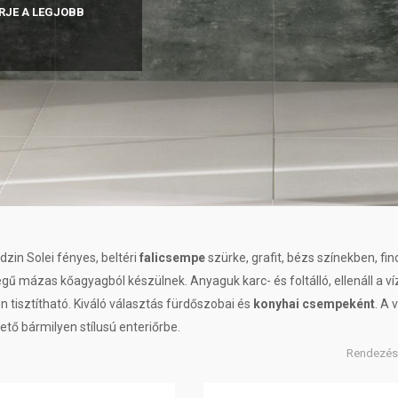
RJE A LEGJOBB
zin Solei fényes, beltéri
falicsempe
szürke, grafit, bézs színekben, fi
gű mázas kőagyagból készülnek. Anyaguk karc- és foltálló, ellenáll a v
 tisztítható. Kiváló választás fürdőszobai és
konyhai csempeként
. A
hető bármilyen stílusú enteriőrbe.
Rendezés