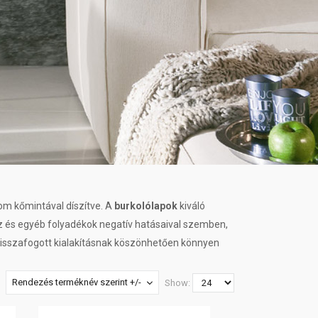
nom kőmintával díszítve. A
burkolólapok
kiváló
íz és egyéb folyadékok negatív hatásaival szemben,
 visszafogott kialakításnak köszönhetően könnyen
Rendezés terméknév szerint +/-
Show: