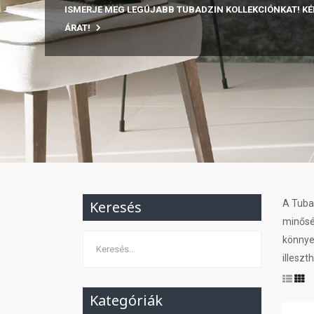
ISMERJE MEG LEGÚJABB TUBADZIN KOLLEKCIÓNKAT! KÉ
ÁRAT!
Keresés
A Tubad
minősé
könnyen
illeszt
Kategóriák