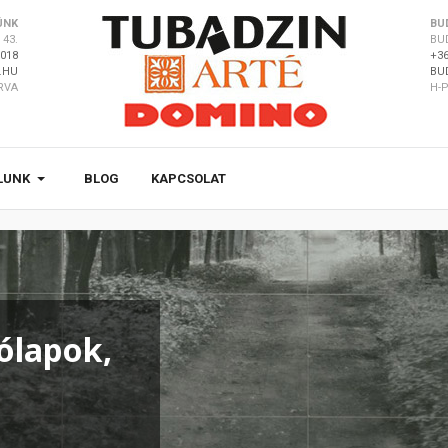
ÜNK
BU
43.
BU
8018
+36
.HU
BU
ÁRVA
H-P
LUNK
BLOG
KAPCSOLAT
ólapok,