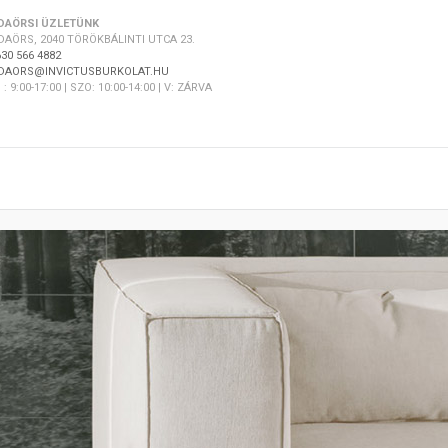
DAÖRSI ÜZLETÜNK
DAÖRS, 2040 TÖRÖKBÁLINTI UTCA 23.
30 566 4882
DAORS@INVICTUSBURKOLAT.HU
 : 9:00-17:00 | SZO: 10:00-14:00 | V: ZÁRVA