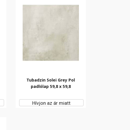
k
Tubadzin Solei Grey Pol
padlólap 59,8 x 59,8
Hívjon az ár miatt