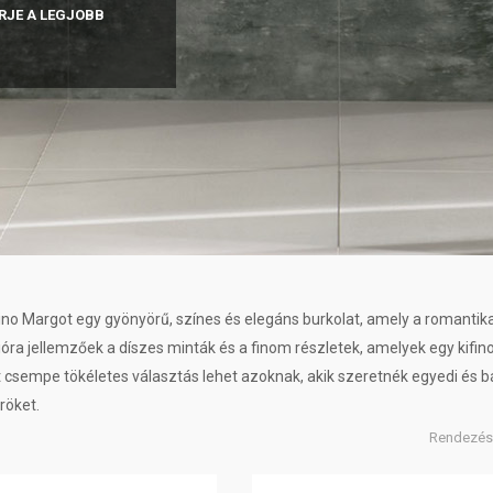
RJE A LEGJOBB
no Margot egy gyönyörű, színes és elegáns burkolat, amely a romantika
cióra jellemzőek a díszes minták és a finom részletek, amelyek egy kif
 csempe tökéletes választás lehet azoknak, akik szeretnék egyedi és bá
röket.
Rendezés