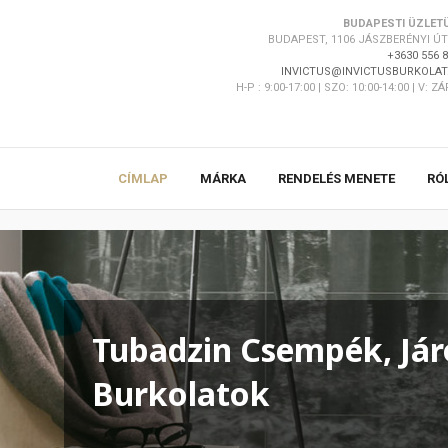
BUDAPESTI ÜZLET
BUDAPEST, 1106 JÁSZBERÉNYI ÚT 
+3630 556 
INVICTUS@INVICTUSBURKOLAT
H-P : 9:00-17:00 | SZO: 10:00-14:00 | V: Z
CÍMLAP
MÁRKA
RENDELÉS MENETE
RÓ
Tubadzin Csempék, Jár
Burkolatok