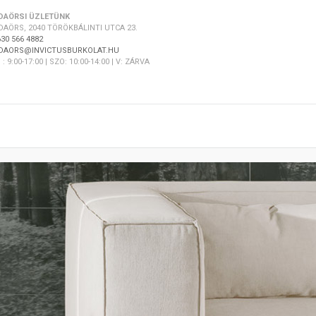
DAÖRSI ÜZLETÜNK
DAÖRS, 2040 TÖRÖKBÁLINTI UTCA 23.
30 566 4882
DAORS@INVICTUSBURKOLAT.HU
 : 9:00-17:00 | SZO: 10:00-14:00 | V: ZÁRVA