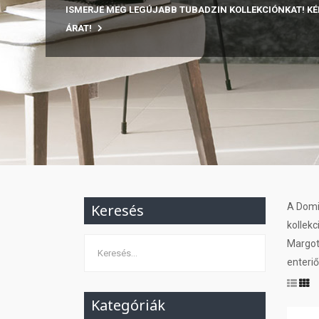
ISMERJE MEG LEGÚJABB TUBADZIN KOLLEKCIÓNKAT! KÉ
ÁRAT!
Keresés
A Domi
kollek
Margot
enteriő
Kategóriák