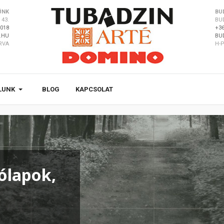
ÜNK
BU
43.
BU
8018
+36
.HU
BU
ÁRVA
H-P
LUNK
BLOG
KAPCSOLAT
ólapok,