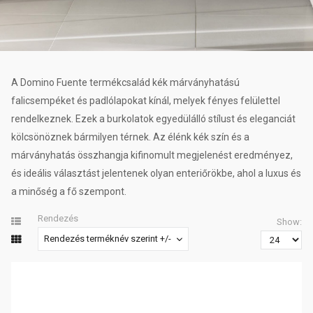
A Domino Fuente termékcsalád kék márványhatású
falicsempéket és padlólapokat kínál, melyek fényes felülettel
rendelkeznek. Ezek a burkolatok egyedülálló stílust és eleganciát
kölcsönöznek bármilyen térnek. Az élénk kék szín és a
márványhatás összhangja kifinomult megjelenést eredményez,
és ideális választást jelentenek olyan enteriőrökbe, ahol a luxus és
a minőség a fő szempont.
Rendezés
Show:
Rendezés terméknév szerint +/-