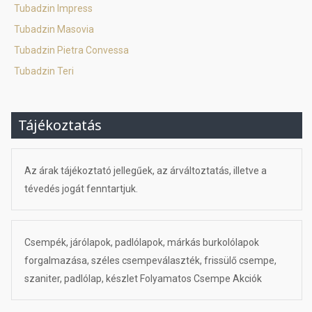
Tubadzin Impress
Tubadzin Masovia
Tubadzin Pietra Convessa
Tubadzin Teri
Tájékoztatás
Az árak tájékoztató jellegűek, az árváltoztatás, illetve a
tévedés jogát fenntartjuk.
Csempék, járólapok, padlólapok, márkás burkolólapok
forgalmazása, széles csempeválaszték, frissülő csempe,
szaniter, padlólap, készlet Folyamatos Csempe Akciók