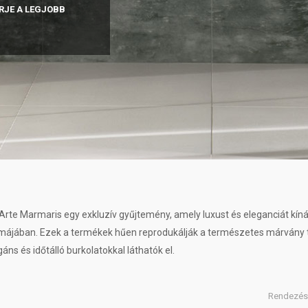
RJE A LEGJOBB
Arte Marmaris egy exkluzív gyűjtemény, amely luxust és eleganciát kí
májában. Ezek a termékek hűen reprodukálják a természetes márvány tex
gáns és időtálló burkolatokkal láthatók el.
Rendezés