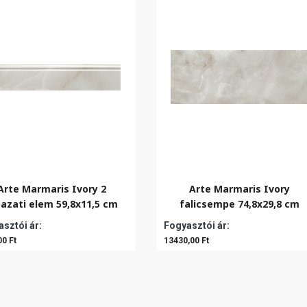
Arte Marmaris Ivory 2
Arte Marmaris Ivory
bazati elem 59,8x11,5 cm
falicsempe 74,8x29,8 cm
sztói ár:
Fogyasztói ár:
00 Ft
13430,00 Ft