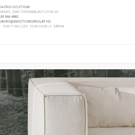
DAÖRSI ÜZLETÜNK
DAÖRS, 2040 TÖRÖKBÁLINTI UTCA 23.
30 566 4882
DAORS@INVICTUSBURKOLAT.HU
 : 9:00-17:00 | SZO: 10:00-14:00 | V: ZÁRVA