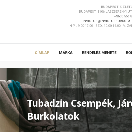
BUDAPESTI ÜZLET
BUDAPEST, 1106 JÁSZBERÉNYI ÚT 
+3630 556 
INVICTUS@INVICTUSBURKOLAT
H-P : 9:00-17:00 | SZO: 10:00-14:00 | V: Z
CÍMLAP
MÁRKA
RENDELÉS MENETE
RÓ
Tubadzin Csempék, Jár
Burkolatok