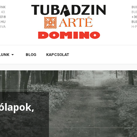
ÜNK
BU
43.
BU
8018
+36
.HU
BU
ÁRVA
H-P
LUNK
BLOG
KAPCSOLAT
ólapok,