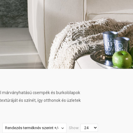
nál márványhatású csempék és burkolólapok
túráját és színét, így otthonok és üzletek
Rendezés terméknév szerint +/-
Show: