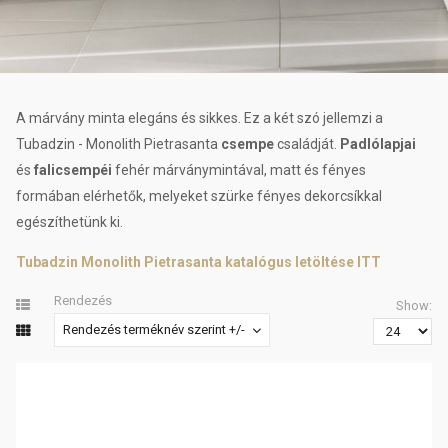
A márvány minta elegáns és sikkes. Ez a két szó jellemzi a
Tubadzin - Monolith Pietrasanta
csempe
családját.
Padlólapjai
és
falicsempéi
fehér márványmintával, matt és fényes
formában elérhetők, melyeket szürke fényes dekorcsíkkal
egészíthetünk ki.
Tubadzin Monolith Pietrasanta katalógus letöltése ITT
Rendezés
Show:
Rendezés terméknév szerint +/-