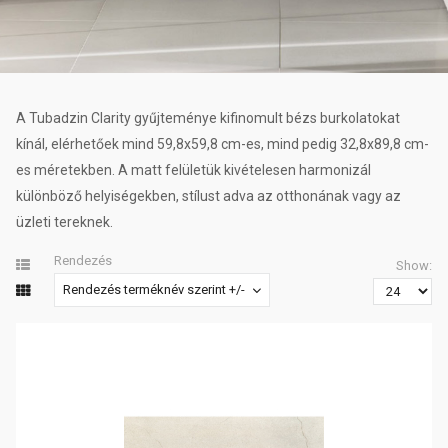
A Tubadzin Clarity gyűjteménye kifinomult bézs burkolatokat
kínál, elérhetőek mind 59,8x59,8 cm-es, mind pedig 32,8x89,8 cm-
es méretekben. A matt felületük kivételesen harmonizál
különböző helyiségekben, stílust adva az otthonának vagy az
üzleti tereknek.
Rendezés
Show:
Rendezés terméknév szerint +/-