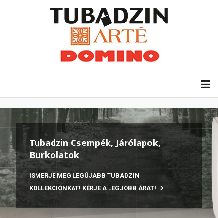
Tubadzin Csempék, Járólapok,
Burkolatok
ISMERJE MEG LEGÚJABB TUBADZIN
KOLLEKCIÓNKAT! KÉRJE A LEGJOBB ÁRAT!