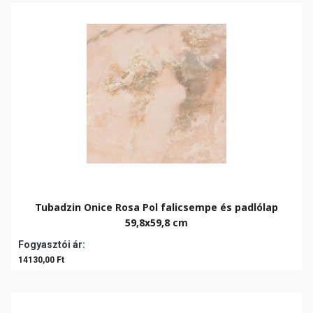
Tubadzin Onice Rosa Pol falicsempe és padlólap
59,8x59,8 cm
Fogyasztói ár:
14130,00 Ft