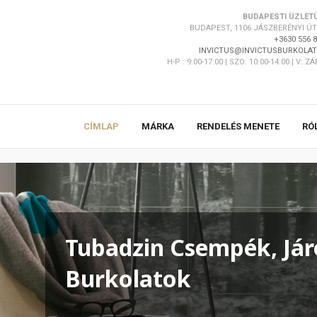
BUDAPESTI ÜZLET
BUDAPEST, 1106 JÁSZBERÉNYI ÚT 
+3630 556 
INVICTUS@INVICTUSBURKOLAT
H-P : 9:00-17:00 | SZO: 10:00-14:00 | V: Z
CÍMLAP
MÁRKA
RENDELÉS MENETE
RÓ
Tubadzin Csempék, Jár
Burkolatok