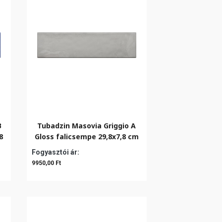
B
Tubadzin Masovia Griggio A
8
Gloss falicsempe 29,8x7,8 cm
Fogyasztói ár:
9950,00 Ft