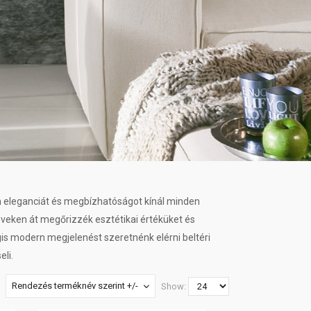
n eleganciát és megbízhatóságot kínál minden
 éveken át megőrizzék esztétikai értéküket és
gis modern megjelenést szeretnénk elérni beltéri
eli.
Rendezés terméknév szerint +/-
Show: