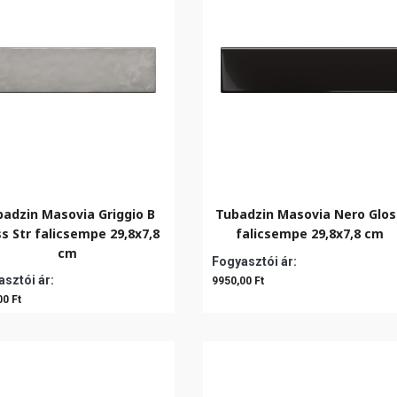
adzin Masovia Griggio B
Tubadzin Masovia Nero Glos
ss Str falicsempe 29,8x7,8
falicsempe 29,8x7,8 cm
cm
Fogyasztói ár:
sztói ár:
9950,00 Ft
00 Ft