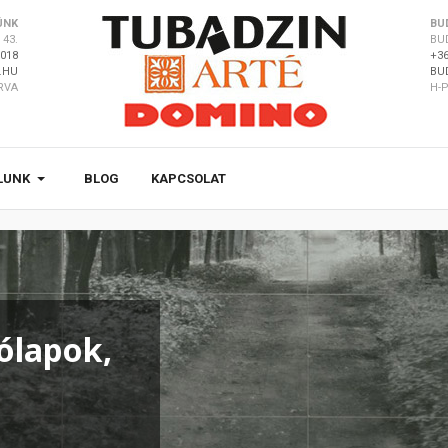
ÜNK
BU
43.
BU
8018
+36
.HU
BU
ÁRVA
H-P
LUNK
BLOG
KAPCSOLAT
ólapok,