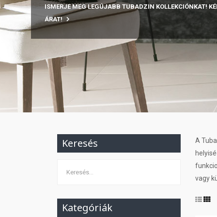
ISMERJE MEG LEGÚJABB TUBADZIN KOLLEKCIÓNKAT! KÉ
ÁRAT!
Keresés
A Tuba
helyisé
funkcio
vagy kü
Kategóriák