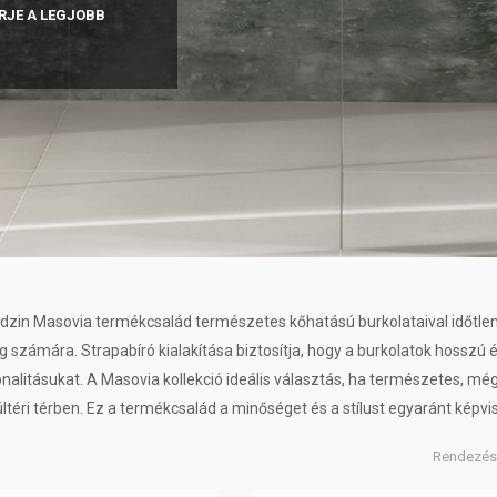
RJE A LEGJOBB
dzin Masovia termékcsalád természetes kőhatású burkolataival időtle
g számára. Strapabíró kialakítása biztosítja, hogy a burkolatok hosszú
nalitásukat. A Masovia kollekció ideális választás, ha természetes, mé
ltéri térben. Ez a termékcsalád a minőséget és a stílust egyaránt képvis
Rendezés