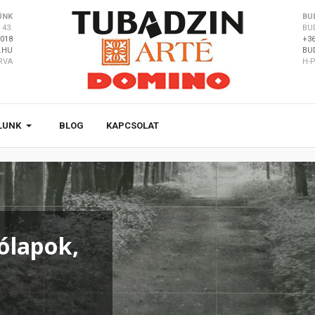
ÜNK
BU
43.
BU
8018
+36
.HU
BU
ÁRVA
H-P
LUNK
BLOG
KAPCSOLAT
ólapok,