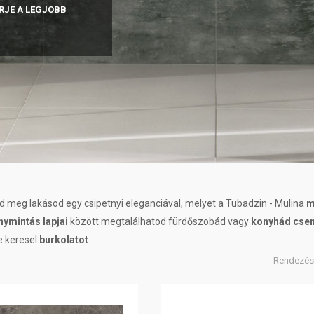
RJE A LEGJOBB
d meg lakásod egy csipetnyi eleganciával, melyet a Tubadzin - Mulina
m
ymintás lapjai
között megtalálhatod fürdőszobád vagy
konyhád cse
e keresel
burkolatot
.
Rendezés