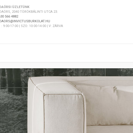
DAÖRSI ÜZLETÜNK
DAÖRS, 2040 TÖRÖKBÁLINTI UTCA 23.
30 566 4882
DAORS@INVICTUSBURKOLAT.HU
 : 9:00-17:00 | SZO: 10:00-14:00 | V: ZÁRVA