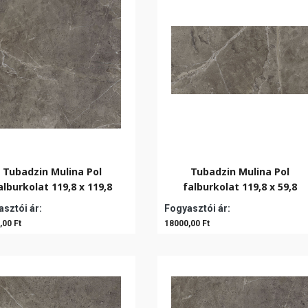
Tubadzin Mulina Pol
Tubadzin Mulina Pol
alburkolat 119,8 x 119,8
falburkolat 119,8 x 59,8
sztói ár:
Fogyasztói ár:
,00 Ft
18000,00 Ft