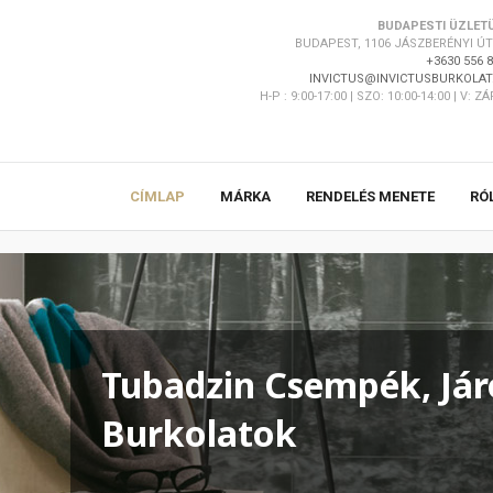
BUDAPESTI ÜZLET
BUDAPEST, 1106 JÁSZBERÉNYI ÚT 
+3630 556 
INVICTUS@INVICTUSBURKOLAT
H-P : 9:00-17:00 | SZO: 10:00-14:00 | V: Z
CÍMLAP
MÁRKA
RENDELÉS MENETE
RÓ
Tubadzin Csempék, Jár
Burkolatok