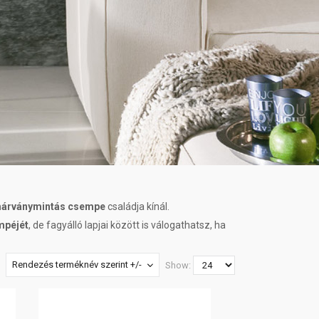
árványmintás csempe
családja kínál.
mpéjét
, de fagyálló lapjai között is válogathatsz, ha
Rendezés terméknév szerint +/-
Show: