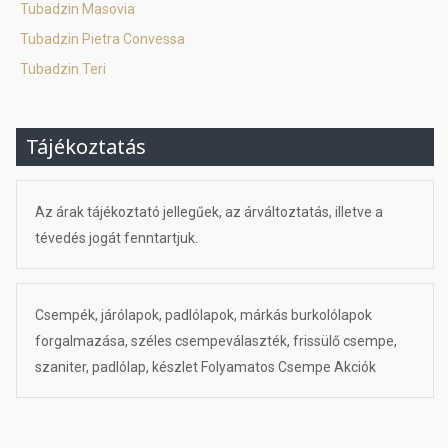
Tubadzin Masovia
Tubadzin Pietra Convessa
Tubadzin Teri
Tájékoztatás
Az árak tájékoztató jellegűek, az árváltoztatás, illetve a
tévedés jogát fenntartjuk.
Csempék, járólapok, padlólapok, márkás burkolólapok
forgalmazása, széles csempeválaszték, frissülő csempe,
szaniter, padlólap, készlet Folyamatos Csempe Akciók