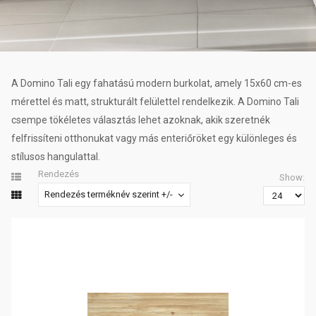
A Domino Tali egy fahatású modern burkolat, amely 15x60 cm-es
mérettel és matt, strukturált felülettel rendelkezik. A Domino Tali
csempe tökéletes választás lehet azoknak, akik szeretnék
felfrissíteni otthonukat vagy más enteriőröket egy különleges és
stílusos hangulattal.
Rendezés
Show:
Rendezés terméknév szerint +/-