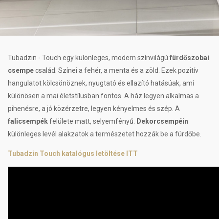
Tubadzin - Touch egy különleges, modern színvilágú
fürdőszobai
csempe
család. Színei a fehér, a menta és a zöld. Ezek pozitív
hangulatot kölcsönöznek, nyugtató és ellazító hatásúak, ami
különösen a mai életstílusban fontos. A ház legyen alkalmas a
pihenésre, a jó közérzetre, legyen kényelmes és szép. A
falicsempék
felülete matt, selyemfényű.
Dekorcsempéin
különleges levél alakzatok a természetet hozzák be a fürdőbe.
Tubadzin Touch katalógus letöltése ITT