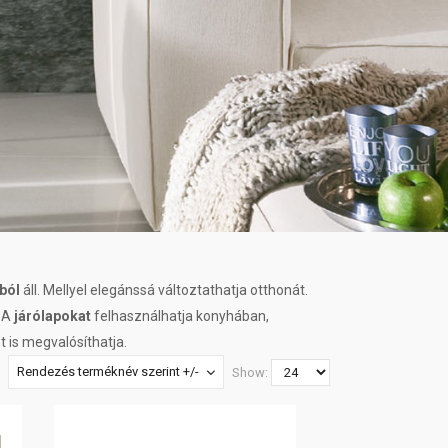
ból
áll. Mellyel elegánssá változtathatja otthonát.
. A
járólapokat
felhasználhatja konyhában,
t is megvalósíthatja.
Rendezés terméknév szerint +/-
Show: