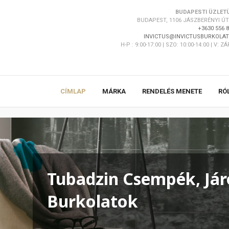
BUDAPESTI ÜZLET
BUDAPEST, 1106 JÁSZBERÉNYI ÚT 
+3630 556 
INVICTUS@INVICTUSBURKOLAT
H-P : 9:00-17:00 | SZO: 10:00-14:00 | V: Z
CÍMLAP
MÁRKA
RENDELÉS MENETE
RÓ
Tubadzin Csempék, Jár
Burkolatok