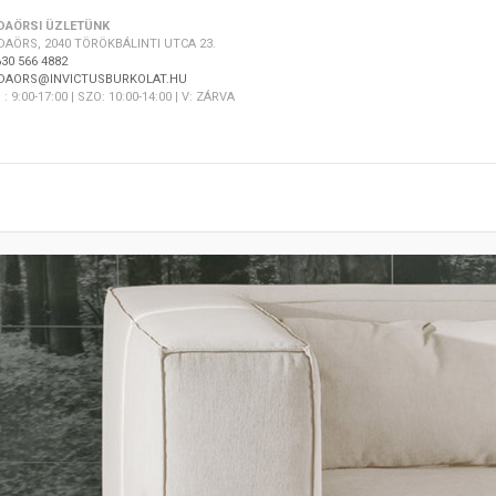
DAÖRSI ÜZLETÜNK
DAÖRS, 2040 TÖRÖKBÁLINTI UTCA 23.
30 566 4882
DAORS@INVICTUSBURKOLAT.HU
 : 9:00-17:00 | SZO: 10:00-14:00 | V: ZÁRVA