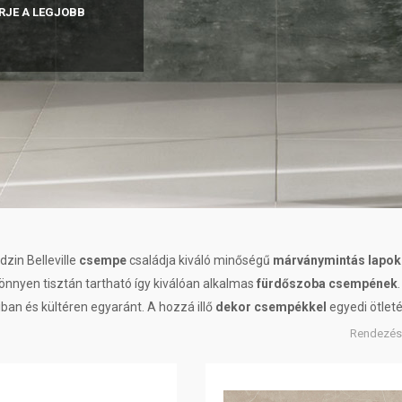
RJE A LEGJOBB
zin Belleville
csempe
családja kiváló minőségű
márványmintás lapok
önnyen tisztán tartható így kiválóan alkalmas
fürdőszoba csempének
ban és kültéren egyaránt. A hozzá illő
dekor csempékkel
egyedi ötleté
Rendezés