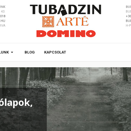
ÜNK
BU
43.
BU
8018
+36
.HU
BU
ÁRVA
H-P
LUNK
BLOG
KAPCSOLAT
ólapok,