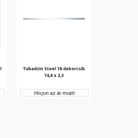
l
Tubadzin Steel 18 dekorcsík
74,8 x 2,3
Hívjon az ár miatt