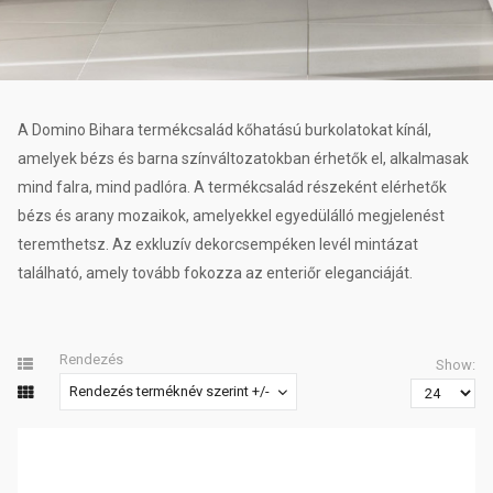
A Domino Bihara termékcsalád kőhatású burkolatokat kínál,
amelyek bézs és barna színváltozatokban érhetők el, alkalmasak
mind falra, mind padlóra. A termékcsalád részeként elérhetők
bézs és arany mozaikok, amelyekkel egyedülálló megjelenést
teremthetsz. Az exkluzív dekorcsempéken levél mintázat
található, amely tovább fokozza az enteriőr eleganciáját.
Rendezés
Show:
Rendezés terméknév szerint +/-