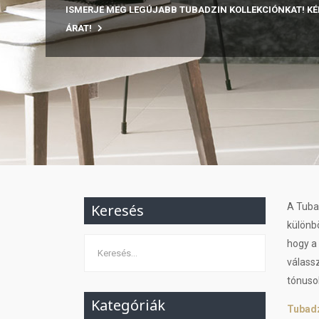
ISMERJE MEG LEGÚJABB TUBADZIN KOLLEKCIÓNKAT! KÉ
ÁRAT!
Keresés
A Tuba
különb
hogy a
válassz
tónusok
Kategóriák
Tubadz