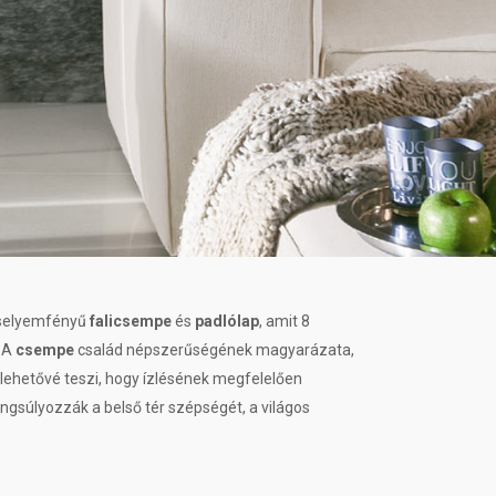
 selyemfényű
falicsempe
és
padlólap
, amit 8
. A
csempe
család népszerűségének magyarázata,
 lehetővé teszi, hogy ízlésének megfelelően
angsúlyozzák a belső tér szépségét, a világos