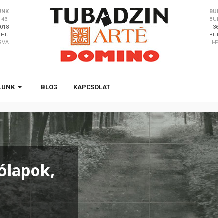
ÜNK
BU
43.
BU
8018
+36
.HU
BU
ÁRVA
H-P
LUNK
BLOG
KAPCSOLAT
ólapok,