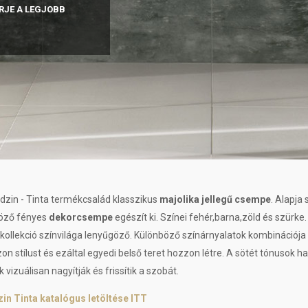
RJE A LEGJOBB
dzin - Tinta termékcsalád klasszikus
majolika jellegű csempe
. Alapja
öző fényes
dekorcsempe
egészít ki. Színei fehér,barna,zöld és szürke
 kollekció színvilága lenyűgöző. Különböző színárnyalatok kombinációja
on stílust és ezáltal egyedi belső teret hozzon létre. A sötét tónusok h
 vizuálisan nagyítják és frissítik a szobát.
in Tinta katalógus letöltése ITT