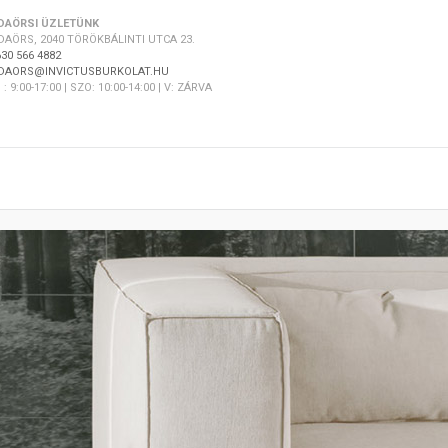
DAÖRSI ÜZLETÜNK
DAÖRS, 2040 TÖRÖKBÁLINTI UTCA 23.
30 566 4882
DAORS@INVICTUSBURKOLAT.HU
 : 9:00-17:00 | SZO: 10:00-14:00 | V: ZÁRVA