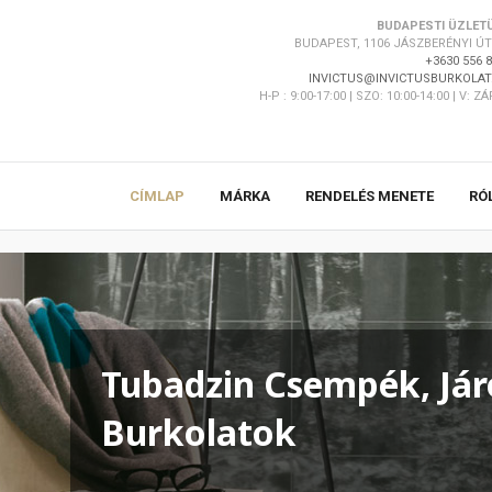
BUDAPESTI ÜZLET
BUDAPEST, 1106 JÁSZBERÉNYI ÚT 
+3630 556 
INVICTUS@INVICTUSBURKOLAT
H-P : 9:00-17:00 | SZO: 10:00-14:00 | V: Z
CÍMLAP
MÁRKA
RENDELÉS MENETE
RÓ
Tubadzin Csempék, Jár
Burkolatok