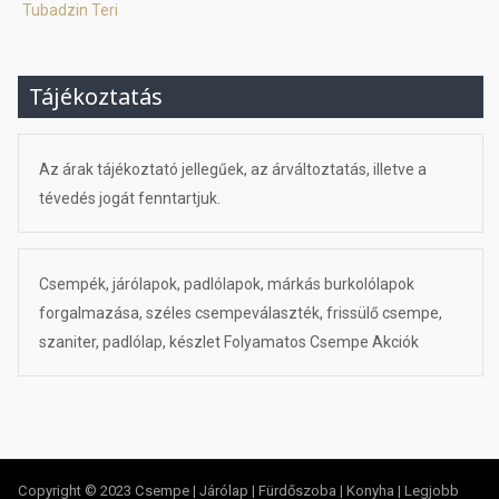
Tubadzin Teri
Tájékoztatás
Az árak tájékoztató jellegűek, az árváltoztatás, illetve a
tévedés jogát fenntartjuk.
Csempék, járólapok, padlólapok, márkás burkolólapok
forgalmazása, széles csempeválaszték, frissülő csempe,
szaniter, padlólap, készlet Folyamatos Csempe Akciók
Copyright © 2023 Csempe | Járólap | Fürdőszoba | Konyha | Legjobb