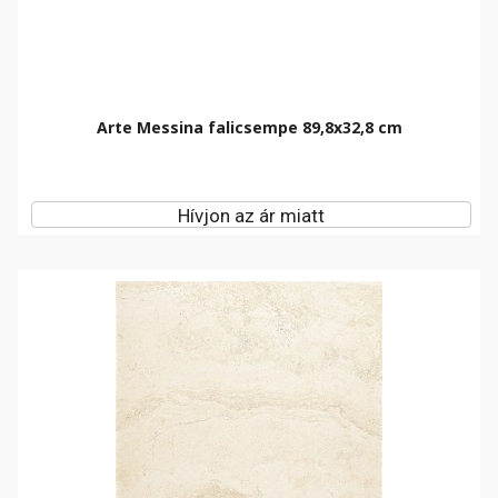
Arte Messina falicsempe 89,8x32,8 cm
Hívjon az ár miatt