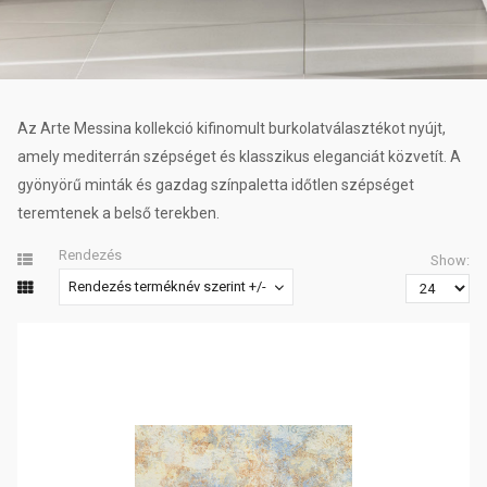
Az Arte Messina kollekció kifinomult burkolatválasztékot nyújt,
amely mediterrán szépséget és klasszikus eleganciát közvetít. A
gyönyörű minták és gazdag színpaletta időtlen szépséget
teremtenek a belső terekben.
Rendezés
Show:
Rendezés terméknév szerint +/-