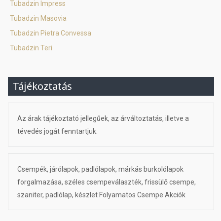
Tubadzin Impress
Tubadzin Masovia
Tubadzin Pietra Convessa
Tubadzin Teri
Tájékoztatás
Az árak tájékoztató jellegűek, az árváltoztatás, illetve a
tévedés jogát fenntartjuk.
Csempék, járólapok, padlólapok, márkás burkolólapok
forgalmazása, széles csempeválaszték, frissülő csempe,
szaniter, padlólap, készlet Folyamatos Csempe Akciók