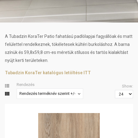
A Tubadzin KoraTer Patio fahatású padlólapjai fagyállóak és matt
felülettel rendelkeznek, tökéletesek kültéri burkoláshoz. A barna
színük és 59,8x59,8 cm-es méretük stílusos és tartós kialakítást
nyújt kerti területeken.
Tubadzin KoraTer katalógus letöltése ITT
Rendezés
Show:
Rendezés terméknév szerint +/-