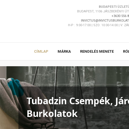
BUDAPESTI ÜZLET
BUDAPEST, 1106 JÁSZBERÉNYI ÚT 
+3630 556 
INVICTUS@INVICTUSBURKOLAT
H-P : 9:00-17:00 | SZO: 10:00-14:00 | V: Z
CÍMLAP
MÁRKA
RENDELÉS MENETE
RÓ
Tubadzin Csempék, Jár
Burkolatok