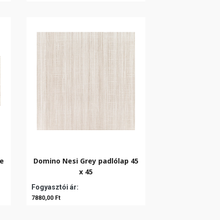
pe
Domino Nesi Grey padlólap 45
x 45
Fogyasztói ár:
7880,00 Ft