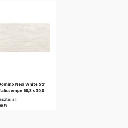
Domino Nesi White Str
falicsempe 60,8 x 30,8
sztói ár:
00 Ft