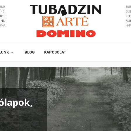
ÜNK
BU
43.
BU
8018
+36
.HU
BU
ÁRVA
H-P
LUNK
BLOG
KAPCSOLAT
ólapok,