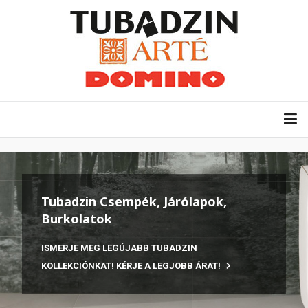
Tubadzin Csempék, Járólapok,
Burkolatok
ISMERJE MEG LEGÚJABB TUBADZIN
KOLLEKCIÓNKAT! KÉRJE A LEGJOBB ÁRAT!