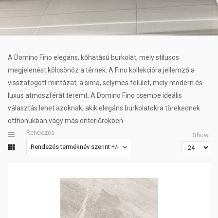
A Domino Fino elegáns, kőhatású burkolat, mely stílusos
megjelenést kölcsönöz a térnek. A Fino kollekcióra jellemző a
visszafogott mintázat, a sima, selymes felület, mely modern és
luxus atmoszférát teremt. A Domino Fino csempe ideális
választás lehet azoknak, akik elegáns burkolatokra törekednek
otthonukban vagy más enteriőrökben.
Rendezés
Show:
Rendezés terméknév szerint +/-