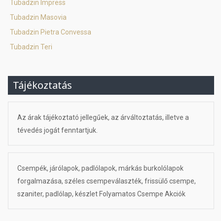
Tubadzin Impress
Tubadzin Masovia
Tubadzin Pietra Convessa
Tubadzin Teri
Tájékoztatás
Az árak tájékoztató jellegűek, az árváltoztatás, illetve a
tévedés jogát fenntartjuk.
Csempék, járólapok, padlólapok, márkás burkolólapok
forgalmazása, széles csempeválaszték, frissülő csempe,
szaniter, padlólap, készlet Folyamatos Csempe Akciók