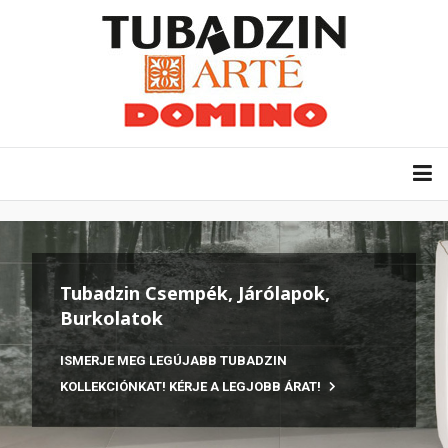
Tubadzin Csempék, Járólapok,
Burkolatok
ISMERJE MEG LEGÚJABB TUBADZIN
KOLLEKCIÓNKAT! KÉRJE A LEGJOBB ÁRAT!