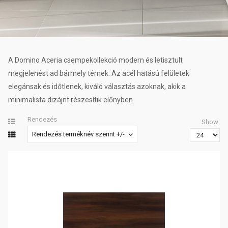
A Domino Aceria csempekollekció modern és letisztult
megjelenést ad bármely térnek. Az acél hatású felületek
elegánsak és időtlenek, kiváló választás azoknak, akik a
minimalista dizájnt részesítik előnyben.
Rendezés
Show:
Rendezés terméknév szerint +/-