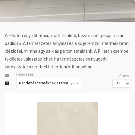
A Pillaton egy kőhatású, matt felületű, bézs színű gresporcelán
padlólap. A természetes árnyalat és a kő jellemzői a természetet
idézik fel, mintha egy sziklás parton sétálnánk. A Pillaton csempe
tökéletes választás lehet, ha természetes és nyugodt
környezetet szeretnél teremteni otthonodban.
Rendezés
Show:
Rendezés terméknév szerint +/-