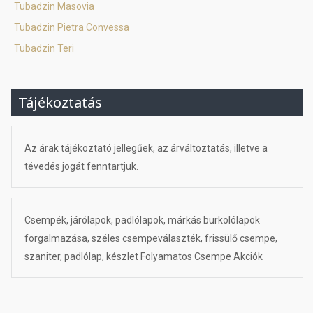
Tubadzin Masovia
Tubadzin Pietra Convessa
Tubadzin Teri
Tájékoztatás
Az árak tájékoztató jellegűek, az árváltoztatás, illetve a
tévedés jogát fenntartjuk.
Csempék, járólapok, padlólapok, márkás burkolólapok
forgalmazása, széles csempeválaszték, frissülő csempe,
szaniter, padlólap, készlet Folyamatos Csempe Akciók