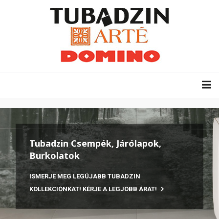
Tubadzin Csempék, Járólapok,
Burkolatok
ISMERJE MEG LEGÚJABB TUBADZIN
KOLLEKCIÓNKAT! KÉRJE A LEGJOBB ÁRAT!